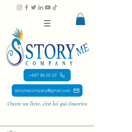
+687 86 02 22
storymecompany@gmail.com
Ouvre un livre, c'est lui qui t'ouvrira