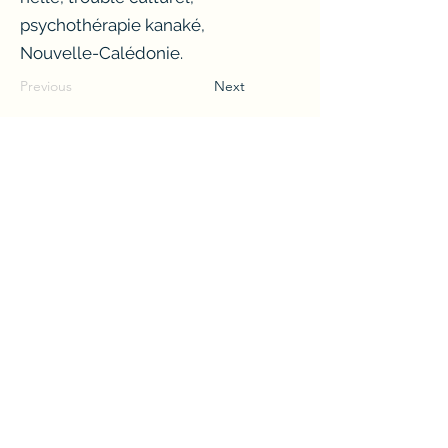
psychothérapie kanaké,
Nouvelle-Calédonie.
Previous
Next
storymecompany@gmail.com
+687 86 02 22
Conditions Generales De Vente