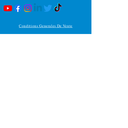
Conditions Generales De Vente
Nouvelle-Caledonie
9 rue Millot
Ouémo-Magenta
98 800 Nouméa