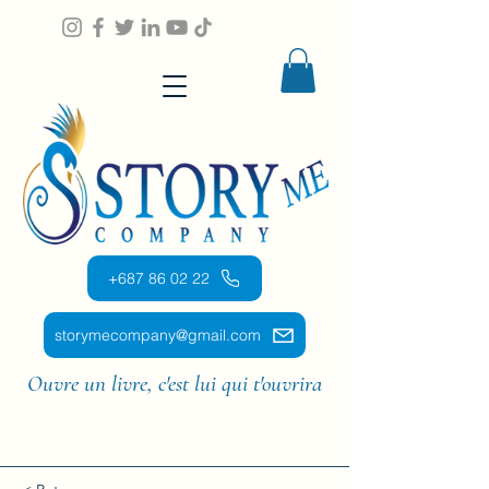
+687 86 02 22
storymecompany@gmail.com
Ouvre un livre, c'est lui qui t'ouvrira