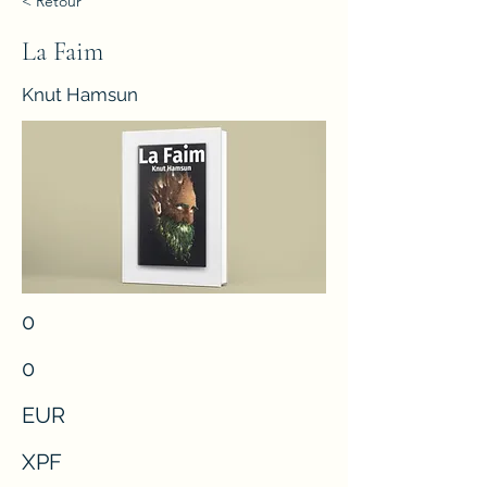
< Retour
La Faim
Knut Hamsun
0
0
EUR
XPF