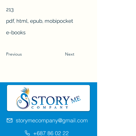
213
pdf, html, epub, mobipocket
e-books
Previous
Next
storymecompany@gmail.com
+687 86 02 22